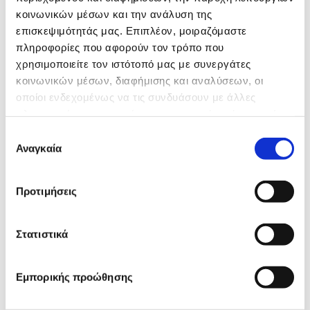
κοινωνικών μέσων και την ανάλυση της
επισκεψιμότητάς μας. Επιπλέον, μοιραζόμαστε
πληροφορίες που αφορούν τον τρόπο που
χρησιμοποιείτε τον ιστότοπό μας με συνεργάτες
κοινωνικών μέσων, διαφήμισης και αναλύσεων, οι
οποίοι ενδεχομένως να τις συνδυάσουν με άλλες
πληροφορίες που τους έχετε παραχωρήσει ή τις οποίες
έχουν συλλέξει σε σχέση με την από μέρους σας χρήση
Επιλογή
των υπηρεσιών τους.
Αναγκαία
συγκατάθεσης
Κρατικός Αερολιμένας Αλεξανδρούπολης
Προτιμήσεις
Στατιστικά
Εμπορικής προώθησης