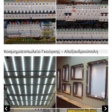
Κοσμηματοπωλείο Γκούγκης – Αλεξανδρούπολη